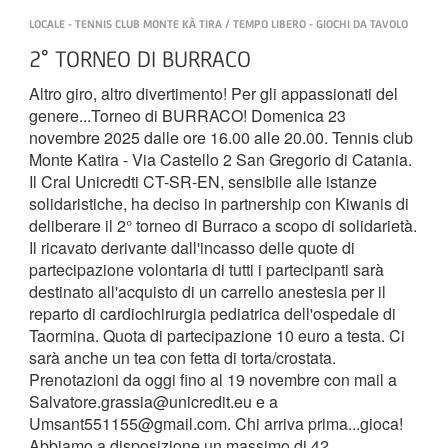
LOCALE - TENNIS CLUB MONTE KÀ TIRA / TEMPO LIBERO - GIOCHI DA TAVOLO
2° TORNEO DI BURRACO
Altro giro, altro divertimento! Per gli appassionati del
genere...Torneo di BURRACO! Domenica 23
novembre 2025 dalle ore 16.00 alle 20.00. Tennis club
Monte Katira - Via Castello 2 San Gregorio di Catania.
Il Cral Unicredti CT-SR-EN, sensibile alle istanze
solidaristiche, ha deciso in partnership con Kiwanis di
deliberare il 2° torneo di Burraco a scopo di solidarietà.
Il ricavato derivante dall'incasso delle quote di
partecipazione volontaria di tutti i partecipanti sarà
destinato all'acquisto di un carrello anestesia per il
reparto di cardiochirurgia pediatrica dell'ospedale di
Taormina. Quota di partecipazione 10 euro a testa. Ci
sarà anche un tea con fetta di torta/crostata.
Prenotazioni da oggi fino al 19 novembre con mail a
Salvatore.grassia@unicredit.eu e a
Umsant551155@gmail.com. Chi arriva prima...gioca!
Abbiamo a disposizione un massimo di 42