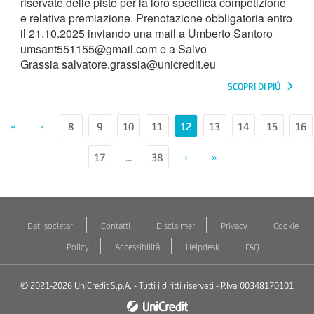
riservate delle piste per la loro specifica competizione
e relativa premiazione. Prenotazione obbligatoria entro
il 21.10.2025 inviando una mail a Umberto Santoro
umsant551155@gmail.com e a Salvo
Grassia salvatore.grassia@unicredit.eu
SCOPRI DI PIÚ
«
‹
8
9
10
11
12
13
14
15
16
17
...
38
›
»
Dati societari
Contatti
Disclaimer
Privacy
Cookie
Policy
Accessibilità
Helpdesk
FAQ
© 2021-2026 UniCredit S.p.A. - Tutti i diritti riservati - P.Iva 00348170101