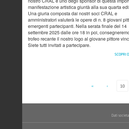
nostro CRAL è uno degli sponsor di questa impor
manifestazione artistica giuntà alla sua quarta ed
Una giuria composta dai nostri soci CRAL e
amministratori valuterà le opere di n. 8 giovani pitt
emergenti partecipanti. Nella serata finale del 14
settembre 2025 dalle ore 18 in poi, consegnerem
trofeo recante il nostro logo al giovane pittore vinc
Siete tutti invitati a partecipare.
SCOPRI D
«
‹
10
Dati societa