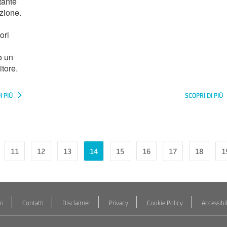
tante
izione.
ori
o un
itore.
I PIÚ
SCOPRI DI PIÚ
11
12
13
14
15
16
17
18
1
ri
Contatti
Disclaimer
Privacy
Cookie Policy
Accessibil