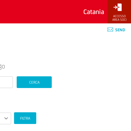
Catania
ACCESSO
AREA SOCI
SEND
go
CERCA
FILTRA