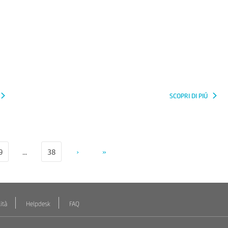
SCOPRI DI PIÚ
9
...
38
›
»
ità
Helpdesk
FAQ